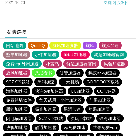
2021-10-23
支持
[0]
反对
[0]
友情链接
网站地图
QuickQ
旋风加速度器
旋风
旋风加速
坚果加速器
小牛加速器
tiktok加速器
狗急加速器官网
免费vqn外网加速
小蓝鸟
优途加速器官网
风驰加速器
旋风加速器
八戒看书
油管加速器
蚂蚁npv加速器
9CZK下载站
黑洞加速
一元机场
GOROOO下载站
海鸥加速器
快连pvn加速器
CC加速器
CC加速器
免费跨墙软件
每天试用一小时加速器
芒果加速器
黑豹加速器
极光加速器
黑洞加速
苹果加速器
闪电猫加速器
9CZK下载站
次玩下载站
银河加速器
快鸭加速器
酷通加速器
vp免费加速
苹果免费vqn