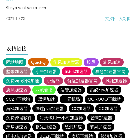
Shriya sent you a frien
2021-10-23
支持
[0]
反对
[0]
友情链接
网站地图
QuickQ
旋风加速度器
旋风
旋风加速
坚果加速器
小牛加速器
tiktok加速器
狗急加速器官网
免费vqn外网加速
小蓝鸟
优途加速器官网
风驰加速器
旋风加速器
八戒看书
油管加速器
蚂蚁npv加速器
9CZK下载站
黑洞加速
一元机场
GOROOO下载站
海鸥加速器
快连pvn加速器
CC加速器
CC加速器
免费跨墙软件
每天试用一小时加速器
芒果加速器
黑豹加速器
极光加速器
黑洞加速
苹果加速器
闪电猫加速器
9CZK下载站
次玩下载站
银河加速器