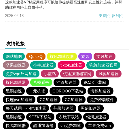
这款加速器VPM应用程序可以给你提供最高速度和安全性的连接，并帮
助你在网络上自由移动。
2025-02-13
支持
[0]
反对
[0]
友情链接
网站地图
QuickQ
旋风加速度器
旋风
旋风加速
坚果加速器
小牛加速器
tiktok加速器
狗急加速器官网
免费vqn外网加速
小蓝鸟
优途加速器官网
风驰加速器
旋风加速器
八戒看书
油管加速器
9CZK下载站
黑洞加速
一元机场
GOROOO下载站
海鸥加速器
快连pvn加速器
CC加速器
CC加速器
免费跨墙软件
每天试用一小时加速器
芒果加速器
黑豹加速器
黑洞加速
9CZK下载站
次玩下载站
银河加速器
快鸭加速器
酷通加速器
vp免费加速
苹果免费vqn