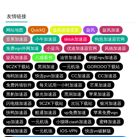
友情链接
网站地图
QuickQ
旋风加速度器
旋风
旋风加速
坚果加速器
小牛加速器
tiktok加速器
狗急加速器官网
免费vqn外网加速
小蓝鸟
优途加速器官网
风驰加速器
旋风加速器
八戒看书
油管加速器
蚂蚁npv加速器
9CZK下载站
黑洞加速
一元机场
GOROOO下载站
海鸥加速器
快连pvn加速器
CC加速器
CC加速器
免费跨墙软件
每天试用一小时加速器
芒果加速器
黑豹加速器
极光加速器
黑洞加速
苹果加速器
闪电猫加速器
9CZK下载站
次玩下载站
银河加速器
快鸭加速器
酷通加速器
vp免费加速
苹果免费vqn
vp加速器
一元机场
小猫咪ciash加速器
蜜蜂加速器
西柚加速器
一元机场
IOS-VPN
快连vn破解版