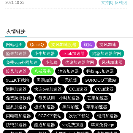
2021-10-23
支持
[0]
反对
[0]
友情链接
网站地图
QuickQ
旋风加速度器
旋风
旋风加速
坚果加速器
小牛加速器
tiktok加速器
狗急加速器官网
免费vqn外网加速
小蓝鸟
优途加速器官网
风驰加速器
旋风加速器
八戒看书
油管加速器
蚂蚁npv加速器
9CZK下载站
黑洞加速
一元机场
GOROOO下载站
海鸥加速器
快连pvn加速器
CC加速器
CC加速器
免费跨墙软件
每天试用一小时加速器
芒果加速器
黑豹加速器
极光加速器
黑洞加速
苹果加速器
闪电猫加速器
9CZK下载站
次玩下载站
银河加速器
快鸭加速器
酷通加速器
vp免费加速
苹果免费vqn