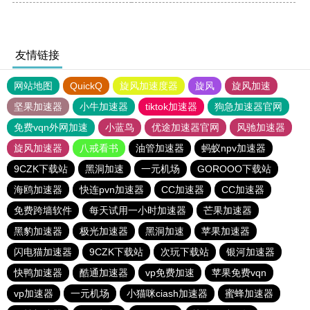
友情链接
网站地图
QuickQ
旋风加速度器
旋风
旋风加速
坚果加速器
小牛加速器
tiktok加速器
狗急加速器官网
免费vqn外网加速
小蓝鸟
优途加速器官网
风驰加速器
旋风加速器
八戒看书
油管加速器
蚂蚁npv加速器
9CZK下载站
黑洞加速
一元机场
GOROOO下载站
海鸥加速器
快连pvn加速器
CC加速器
CC加速器
免费跨墙软件
每天试用一小时加速器
芒果加速器
黑豹加速器
极光加速器
黑洞加速
苹果加速器
闪电猫加速器
9CZK下载站
次玩下载站
银河加速器
快鸭加速器
酷通加速器
vp免费加速
苹果免费vqn
vp加速器
一元机场
小猫咪ciash加速器
蜜蜂加速器