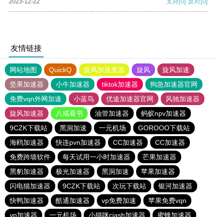
2023-12-22
支持
[0]
反对
[0]
友情链接
网站地图
QuickQ
旋风加速度器
旋风
旋风加速
坚果加速器
小牛加速器
tiktok加速器
狗急加速器官网
免费vqn外网加速
小蓝鸟
优途加速器官网
风驰加速器
旋风加速器
八戒看书
油管加速器
蚂蚁npv加速器
9CZK下载站
黑洞加速
一元机场
GOROOO下载站
海鸥加速器
快连pvn加速器
CC加速器
CC加速器
免费跨墙软件
每天试用一小时加速器
芒果加速器
黑豹加速器
极光加速器
黑洞加速
苹果加速器
闪电猫加速器
9CZK下载站
次玩下载站
银河加速器
快鸭加速器
酷通加速器
vp免费加速
苹果免费vqn
vp加速器
一元机场
小猫咪ciash加速器
蜜蜂加速器