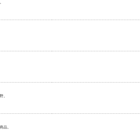
。
野。
的商品。